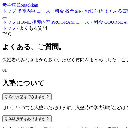
考学館
Kougakkan
トップ
指導内容
コース・料金
校舎案内
お知らせ
よくある質
トップ
HOME
指導内容
PROGRAM
コース・料金
COURSE &
トップ
/
よくある質問
FAQ
よくある、ご質問。
保護者のみなさまから多くいただく質問をまとめました。こ
01
入塾について
Q
途中入塾はできますか？
はい、いつでも入塾いただけます。入塾時の学力診断などは
Q
体験授業はありますか？