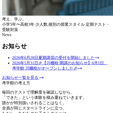
考え、学ぶ。
小学5年〜高校3年
少人数,個別の授業スタイル
定期テスト・
受験対策
News
お知らせ
2026年6月28日
夏期講習の受付を開始しました
2026年5月31日
🎉【川棚校 開講のお知らせ】6月1日、
考学館 川棚校がオープンしました🎉
お知らせ一覧を見る
考学館の考え方
毎回のテストで理解度を確認しながら、
「できた」という体験を積み重ねていきます。
誰かが特別扱いされることはなく、
全員が同じスタートラインに立つ。