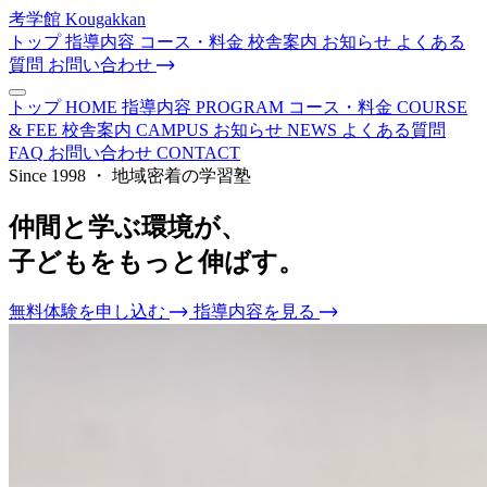
考学館
Kougakkan
トップ
指導内容
コース・料金
校舎案内
お知らせ
よくある
質問
お問い合わせ
トップ
HOME
指導内容
PROGRAM
コース・料金
COURSE
& FEE
校舎案内
CAMPUS
お知らせ
NEWS
よくある質問
FAQ
お問い合わせ
CONTACT
Since 1998 ・ 地域密着の学習塾
仲間と学ぶ環境が、
子どもを
もっと伸ばす
。
無料体験を申し込む
指導内容を見る